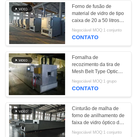
Forno de fusão de
material de vidro de tipo
4
caixa de 20 a 50 litros
Fornalha contínua
para a indústria elétrica
Negociável MOQ:1 conjunto
CONTATO
da correia da malha
Fornalha de
recozimento da tira de
Mesh Belt Type Optical
Glass da elevada
11
Negociável MOQ:1 grupo
precisão, °C do máximo
CONTATO
Forno de mufla do
750
laboratório
Cinturão de malha de
forno de anilhamento de
faixa de vidro óptico de
precisão
Negociável MOQ:1 conjunto