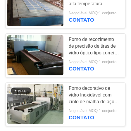
MAPA
alta temperatura
DO
Negociável MOQ:1 conjunto
SITE
CONTATO
1
Estufa abrasiva
PRIVACY
Forno de recozimento
de precisão de tiras de
POLICY
vidro óptico tipo correia
de malha
Negociável MOQ:1 conjunto
CONTATO
13
Forno decorativo de
vidro Inoxidável com
New Energy estufa
cinto de malha de aço
para vidro
Negociável MOQ:1 conjunto
CONTATO