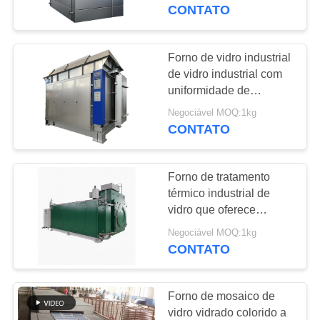
À
fornece tratamento
CONTATO
térmico para fabrico de
FÁBRICA
produtos de vidro
Forno de vidro industrial
57
CONTROLE
de vidro industrial com
Fornalha cerâmica
uniformidade de
DE
temperatura ± 3 C 9
industrial
Negociável MOQ:1kg
QUALIDADE
pontos de ensaio Tipo
CONTATO
de combustível Gás
natural Óleo Elétrico
NOTÍCIAS
Carvão
Forno de tratamento
térmico industrial de
CASOS
vidro que oferece
22
uniformidade de
Negociável MOQ:1kg
Estufa de túnel do
temperatura ± 3 C Teste
CONTATO
SOLICITE UM
de 9 pontos concebido
tijolo
ORÇAMENTO
para tratamento térmico
Forno de mosaico de
vidro vidrado colorido a