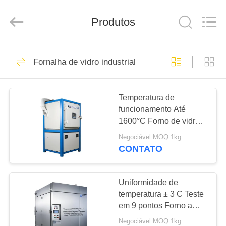
Yixing
Sunny
Furnace
Co.,
Produtos
Ltd.
All
Rights
Reserved.
PARA
40
Fornalha de vidro industrial
CASA
Fornalha industrial
elétrica
Temperatura de
PRODUTOS
funcionamento Até
1600°C Forno de vidro
VÍDEOS
industrial com
Negociável MOQ:1kg
uniformidade de
CONTATO
temperatura ± 3 C Teste
81
SOBRE
de 9 pontos Perfeito
Fornalha de vidro
NÓS
para utensílios de mesa
Uniformidade de
temperatura ± 3 C Teste
industrial
em 9 pontos Forno a
VISITA
vácuo industrial que
Negociável MOQ:1kg