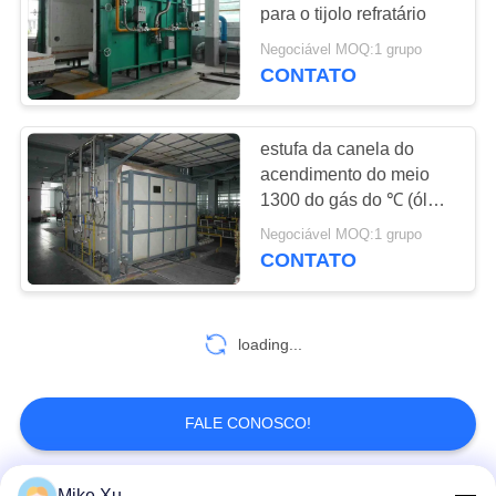
MAPA
para o tijolo refratário
DO
Negociável MOQ:1 grupo
SITE
CONTATO
PRIVACY
estufa da canela do
acendimento do meio
POLICY
1300 do gás do ℃ (óleo)
e da baixa temperatura
Negociável MOQ:1 grupo
CONTATO
loading...
FALE CONOSCO!
Mike Xu