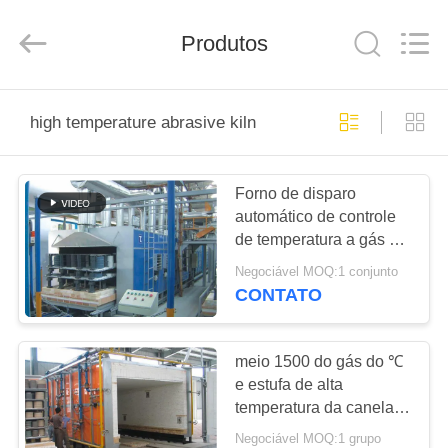
Yixing
Sunny
Furnace
Co.,
Produtos
Ltd.
All
Rights
Reserved.
PARA
high temperature abrasive kiln
CASA
Forno de disparo
PRODUTOS
automático de controle
de temperatura a gás de
VÍDEOS
temperatura média e alta
Negociável MOQ:1 conjunto
CONTATO
SOBRE
NÓS
meio 1500 do gás do ℃
e estufa de alta
temperatura da canela
VISITA
do acendimento
Negociável MOQ:1 grupo