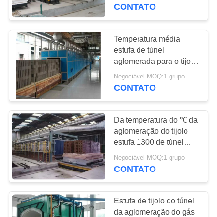
À
CONTATO
FÁBRICA
Temperatura média
CONTROLE
estufa de túnel
aglomerada para o tijolo
DE
da argila
Negociável MOQ:1 grupo
QUALIDADE
CONTATO
NOTÍCIAS
Da temperatura do ℃ da
aglomeração do tijolo
CASOS
estufa 1300 de túnel
média
Negociável MOQ:1 grupo
CONTATO
SOLICITE UM
ORÇAMENTO
Estufa de tijolo do túnel
da aglomeração do gás