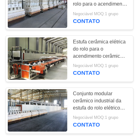
MAPA
rolo para o acendimento
DO
cerâmico diário
Negociável MOQ:1 grupo
decorativo
SITE
CONTATO
PRIVACY
Estufa cerâmica elétrica
do rolo para o
POLICY
acendimento cerâmico
diário decorativo
Negociável MOQ:1 grupo
CONTATO
Conjunto modular
cerâmico industrial da
estufa do rolo elétrico
automático
Negociável MOQ:1 grupo
CONTATO