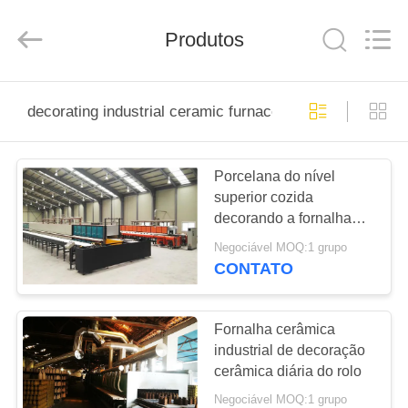
Yixing
Sunny
Furnace
Co.,
Produtos
Ltd.
All
Rights
Reserved.
PARA
decorating industrial ceramic furnace
CASA
Porcelana do nível
PRODUTOS
superior cozida
decorando a fornalha
VÍDEOS
cerâmica industrial
Negociável MOQ:1 grupo
CONTATO
SOBRE
NÓS
Fornalha cerâmica
industrial de decoração
cerâmica diária do rolo
VISITA
Negociável MOQ:1 grupo