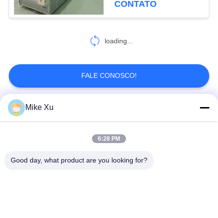
CONTATO
loading...
FALE CONOSCO!
Mike Xu
Categorias populares
Todos
6:28 PM
Fornalha industrial
Fornalha de vidro
elétrica
industrial
Good day, what product are you looking for?
Fornalha cerâmica
Estufa de túnel do
industrial
tijolo