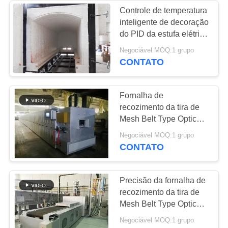
Controle de temperatura
inteligente de decoração
do PID da estufa elétrica
cerâmica da porcelana
Negociável MOQ:1 grupo
CONTATO
Fornalha de
recozimento da tira de
Mesh Belt Type Optical
Glass da elevada
Negociável MOQ:1 grupo
precisão, °C do máximo
CONTATO
750
Precisão da fornalha de
recozimento da tira de
Mesh Belt Type Optical
Glass
Negociável MOQ:1 grupo