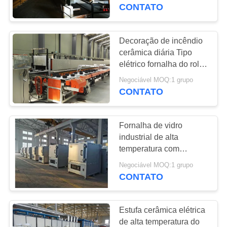
À
CONTATO
FÁBRICA
Decoração de incêndio
CONTROLE
cerâmica diária Tipo
elétrico fornalha do rolo
DE
com controle de
Negociável MOQ:1 grupo
QUALIDADE
temperatura inteligente
CONTATO
NOTÍCIAS
Fornalha de vidro
industrial de alta
CASOS
temperatura com
controle de temperatura
Negociável MOQ:1 grupo
preciso
CONTATO
SOLICITE UM
ORÇAMENTO
Estufa cerâmica elétrica
de alta temperatura do