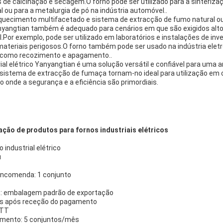
s de calcinação e secagem.O forno pode ser utilizado para a sinteriz
l ou para a metalurgia de pó na indústria automóvel..
uecimento multifacetado e sistema de extracção de fumo natural o
Yanyangtian também é adequado para cenários em que são exigidos alto
Por exemplo, pode ser utilizado em laboratórios e instalações de inv
ateriais perigosos.O forno também pode ser usado na indústria elet
 como recozimento e apagamento..
rial elétrico Yanyangtian é uma solução versátil e confiável para uma
e sistema de extracção de fumaça tornam-no ideal para utilização em 
onde a segurança e a eficiência são primordiais.
ação de produtos para fornos industriais elétricos
industrial elétrico
u
encomenda: 1 conjunto
: embalagem padrão de exportação
ias após receção do pagamento
 TT
imento: 5 conjuntos/mês