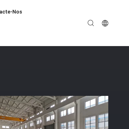
acte-Nos
s De Engrenagem De Bisel Para Diâmetro De Perfuração