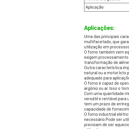
Aplicação
Aplicações:
Uma das principais cara
multifacetado, que gara
utilização em processo
O forno também vem equ
exigem processamento co
transformação de alimen
Outra característica im
natural ou a motor.Isto
adequado para aplicaçõe
O forno é capaz de oper
argônio ou ar. Isso o to
Com uma quantidade míni
versátil e rentável par
tem um prazo de entreg
capacidade de fornecim
O forno industrial elét
necessário.Pode ser uti
precisam de ser aqueci