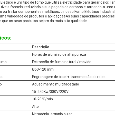
 Elétrico é um tipo de forno que utiliza eletricidade para gerar calor.
íveis fósseis, reduzindo a sua pegada de carbono e tornando-a uma e
o ou tratar componentes metálicos, o nosso Forno Eléctrico Industrial
m uma variedade de produtos e aplicaçõesAs suas capacidades precis
 que os seus produtos sejam da mais alta qualidade.
icos:
Descrição
Fibras de alumínio de alta pureza
fumo
Extracção de fumo natural / movida
Ø60-120 mm
ia
Engrenagem de bisel + transmissão de rolos
o
Aquecimento multifacetado
15-240Kw/380V/220V
10-20°C/min
Alto
Nitrogênio, argônio ou ar