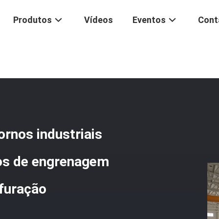
Produtos
Vídeos
Eventos
Cont
 Transferência De Fornos Industriais Elétricos Transmissão De Rolo
ornos industriais
los de engrenagem
rfuração