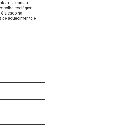
Também elimina a
scolha ecológica.
 é a escolha
as de aquecimento e