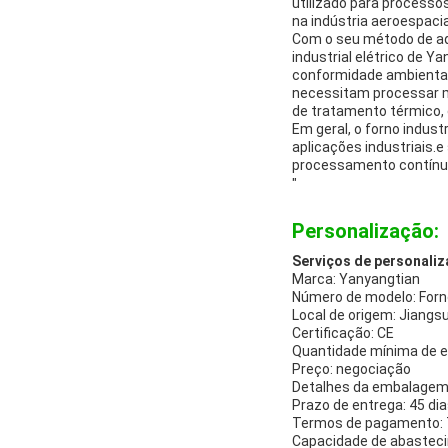
utilizado para processo
na indústria aeroespacia
Com o seu método de aq
industrial elétrico de 
conformidade ambiental.
necessitam processar m
de tratamento térmico,
Em geral, o forno indust
aplicações industriais.
processamento contínuo 
"
Personalização:
Serviços de personaliz
Marca: Yanyangtian
Número de modelo: Forno 
Local de origem: Jiangs
Certificação: CE
Quantidade mínima de 
Preço: negociação
Detalhes da embalagem
Prazo de entrega: 45 d
Termos de pagamento:
Capacidade de abastec