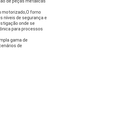
ação de peças metálicas
u motorizado,O forno
s níveis de segurança e
estigação onde se
rônica para processos
 ampla gama de
cenários de