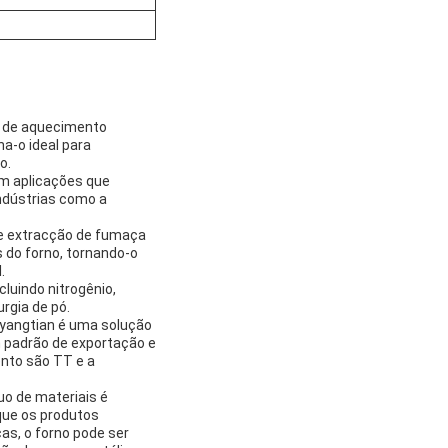
do de aquecimento
a-o ideal para
o.
m aplicações que
ndústrias como a
 de extracção de fumaça
 do forno, tornando-o
.
luindo nitrogênio,
rgia de pó.
nyangtian é uma solução
m padrão de exportação e
nto são TT e a
uo de materiais é
que os produtos
s, o forno pode ser