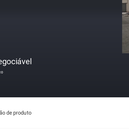
egociável
ço
ão de produto