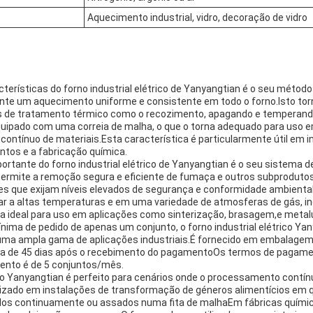
Aquecimento industrial, vidro, decoração de vidro
cterísticas do forno industrial elétrico de Yanyangtian é o seu méto
nte um aquecimento uniforme e consistente em todo o forno.Isto torn
s de tratamento térmico como o recozimento, apagando e temperand
ipado com uma correia de malha, o que o torna adequado para uso e
ntínuo de materiais.Esta característica é particularmente útil em i
tos e a fabricação química.
portante do forno industrial elétrico de Yanyangtian é o seu sistema
 permite a remoção segura e eficiente de fumaça e outros subprodutos
s que exijam níveis elevados de segurança e conformidade ambiental
ar a altas temperaturas e em uma variedade de atmosferas de gás, inc
rna ideal para uso em aplicações como sinterização, brasagem,e metalu
ma de pedido de apenas um conjunto, o forno industrial elétrico Ya
a uma ampla gama de aplicações industriais.É fornecido em embalage
a de 45 dias após o recebimento do pagamentoOs termos de pagame
ento é de 5 conjuntos/mês.
rico Yanyangtian é perfeito para cenários onde o processamento contín
lizado em instalações de transformação de géneros alimentícios em 
dos continuamente ou assados numa fita de malhaEm fábricas química