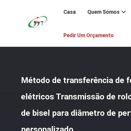
Casa
Quem Somos
Casa
/
Produtos
/
Fornalha Industrial Elétrica
/
Método De
Pedir Um Orçamento
Personalizado
Método de transferência de f
elétricos Transmissão de ro
de bisel para diâmetro de pe
personalizado