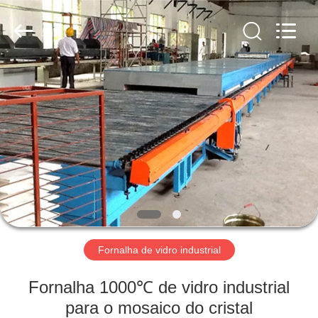
Yixing
Sunny
Furnace
Co.,
Ltd.
All
Rights
Reserved.
PARA
CASA
PRODUTOS
VÍDEOS
SOBRE
NÓS
Fornalha de vidro industrial
Fornalha 1000℃ de vidro industrial
VISITA
para o mosaico do cristal