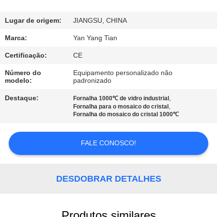
À
FÁBRICA
Lugar de origem:
JIANGSU, CHINA
Marca:
Yan Yang Tian
CONTROLE
Certificação:
CE
DE
Número do
Equipamento personalizado não
QUALIDADE
modelo:
padronizado
Destaque:
,
Fornalha 1000℃ de vidro industrial
,
Fornalha para o mosaico do cristal
NOTÍCIAS
Fornalha do mosaico do cristal 1000℃
CASOS
FALE CONOSCO!
SOLICITE UM
DESDOBRAR DETALHES
ORÇAMENTO
Produtos similares