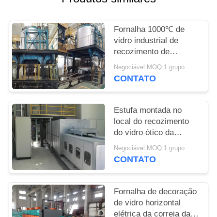
MAPA
DO
Fornalha 1000℃ de
SITE
vidro industrial de
recozimento de
PRIVACY
levantamento inferior
Negociável MOQ:1 grupo
CONTATO
POLICY
Estufa montada no
local do recozimento
do vidro ótico da
correia da malha
Negociável MOQ:1 grupo
CONTATO
Fornalha de decoração
de vidro horizontal
elétrica da correia da