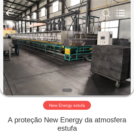
Yixing
Sunny
Furnace
Co.,
Ltd.
All
Rights
Reserved.
PARA
CASA
PRODUTOS
VÍDEOS
SOBRE
NÓS
New Energy estufa
A proteção New Energy da atmosfera
VISITA
estufa