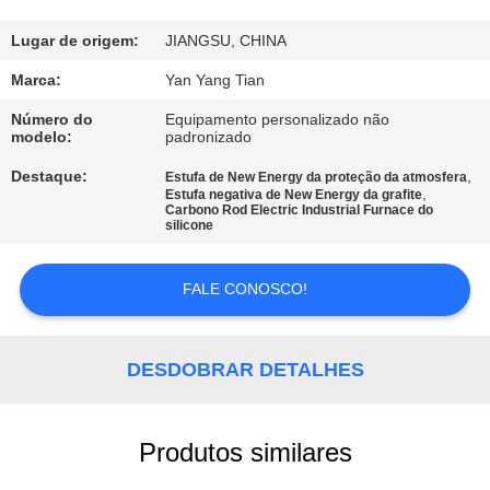
À
FÁBRICA
Lugar de origem:
JIANGSU, CHINA
Marca:
Yan Yang Tian
CONTROLE
Número do
Equipamento personalizado não
modelo:
padronizado
DE
Destaque:
,
QUALIDADE
Estufa de New Energy da proteção da atmosfera
,
Estufa negativa de New Energy da grafite
Carbono Rod Electric Industrial Furnace do
silicone
NOTÍCIAS
FALE CONOSCO!
CASOS
DESDOBRAR DETALHES
SOLICITE UM
ORÇAMENTO
Produtos similares