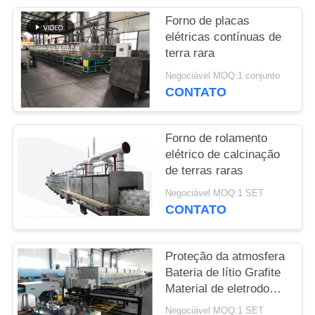
MAPA
Forno de placas
DO
elétricas contínuas de
SITE
terra rara
Negociável MOQ:1 conjunto
PRIVACY
CONTATO
POLICY
Forno de rolamento
elétrico de calcinação
de terras raras
Negociável MOQ:1 SET
CONTATO
Proteção da atmosfera
Bateria de lítio Grafite
Material de eletrodo
negativo Forno de
Negociável MOQ:1 SET